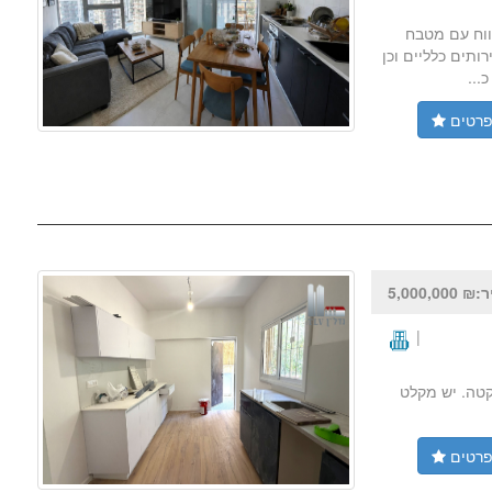
12 מ"ר מרפסת. סלון מרווח עם מטבח
תים כלליים וכן
רטים
5,000,000
|
ית ושקטה. יש מקלט
רטים