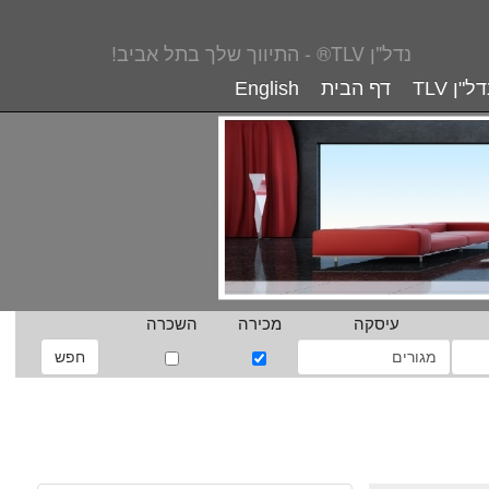
נדל"ן TLV® - התיווך שלך בתל אביב!
"ן TLV
דף הבית
English
עיסקה
מכירה
השכרה
 בתל אביב | נכסים בתל אביב