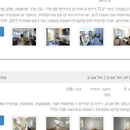
גרציאני
למכירה במגדלי גינדי TLV דירת 4 חדרים נהדרת! 89 מ"ר +
מרפסת עם הצצה לים, יש יחידת הורים עם שירוקלחת, בנוסף יש אמבטיה ושירו
ורחים. חניה פרטית תת קרקעית רשומה בטאבו. בניין עם שמירה 24/7, חדר כ...
פ
 לב תל אביב | תל אביב
מחיר:₪ 
 5
רחוב: יהודה
בנוי: 138
הלוי
למכירה בלב תל אביב, דירת 5 חדרים + מרפסת חצר. משופצת, ממוזגת, עורפ
קומת קרקע מסורגת. רשומה בארנונה 138 מ"ר!
פ