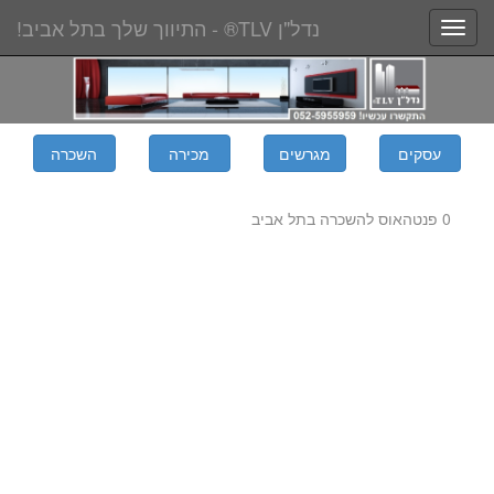
נדל"ן TLV® - התיווך שלך בתל אביב!
Toggle
navigation
0 פנטהאוס להשכרה בתל אביב