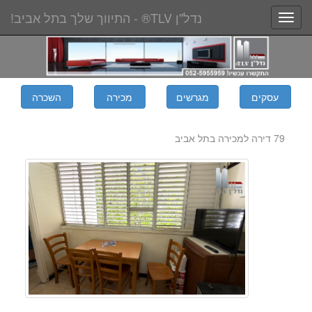
נדל"ן TLV® - התיווך שלך בתל אביב!
Toggle
navigation
79 דירה למכירה בתל אביב